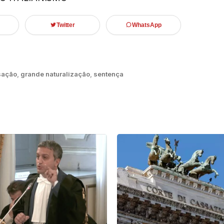
Twitter
WhatsApp
sação
,
grande naturalização
,
sentença