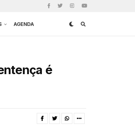
S
AGENDA
entença é