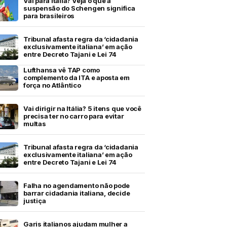
Vai para Itália? Veja o que a
suspensão do Schengen significa
para brasileiros
Tribunal afasta regra da ‘cidadania
exclusivamente italiana’ em ação
entre Decreto Tajani e Lei 74
Lufthansa vê TAP como
complemento da ITA e aposta em
força no Atlântico
Vai dirigir na Itália? 5 itens que você
precisa ter no carro para evitar
multas
Tribunal afasta regra da ‘cidadania
exclusivamente italiana’ em ação
entre Decreto Tajani e Lei 74
Falha no agendamento não pode
barrar cidadania italiana, decide
justiça
Garis italianos ajudam mulher a