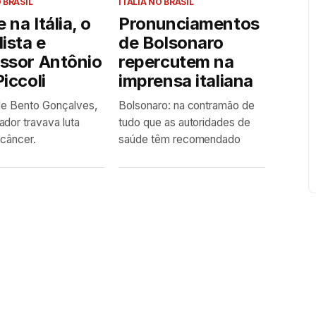
 BRASIL
ITÁLIA NO BRASIL
 na Itália, o
Pronunciamentos
lista e
de Bolsonaro
essor Antônio
repercutem na
Piccoli
imprensa italiana
de Bento Gonçalves,
Bolsonaro: na contramão de
dor travava luta
tudo que as autoridades de
 câncer.
saúde têm recomendado