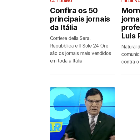
COTIDIANO
ITÁLIA NO
Confira os 50
Morre
principais jornais
jorna
da Itália
prof
Luis 
Corriere della Sera,
Repubblica e Il Sole 24 Ore
Natural 
são os jornais mais vendidos
comunica
em toda a Itália
contra o