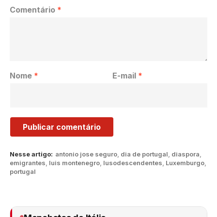
Comentário
*
Nome
*
E-mail
*
Nesse artigo:
antonio jose seguro
,
dia de portugal
,
diaspora
,
emigrantes
,
luis montenegro
,
lusodescendentes
,
Luxemburgo
,
portugal