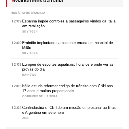
Manchetes da Itália
HORÁRIO DE BRASÍLIA
12:09
Espanha impõe controles a passageiros vindos da Itália
em retaliação
SKY TG24
12:09
Embrião implantado na paciente errada em hospital de
Milão
SKY TG24
12:08
Europeu de esportes aquáticos: horários e onde ver as
provas do dia
RAINEWS
12:05
Itália estuda reformar código de trânsito com CNH aos
17 anos e multas proporcionais
CORRIERE DELLA SERA
12:04
Confindustria e ICE lideram missão empresarial ao Brasil
e Argentina em setembro
AISE