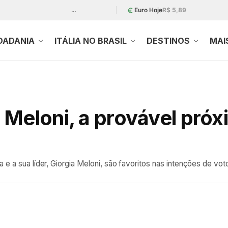
…
Euro Hoje
R$ 5,89
DADANIA
ITÁLIA NO BRASIL
DESTINOS
MAI
 Meloni, a provável pró
 e a sua líder, Giorgia Meloni, são favoritos nas intenções de vo