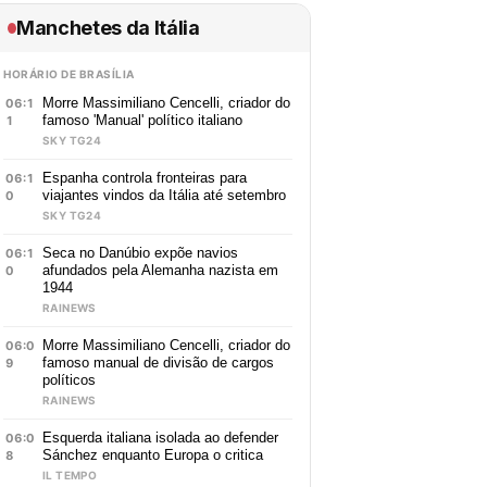
Manchetes da Itália
HORÁRIO DE BRASÍLIA
Morre Massimiliano Cencelli, criador do
06:1
famoso 'Manual' político italiano
1
SKY TG24
Espanha controla fronteiras para
06:1
viajantes vindos da Itália até setembro
0
SKY TG24
Seca no Danúbio expõe navios
06:1
afundados pela Alemanha nazista em
0
1944
RAINEWS
Morre Massimiliano Cencelli, criador do
06:0
famoso manual de divisão de cargos
9
políticos
RAINEWS
Esquerda italiana isolada ao defender
06:0
Sánchez enquanto Europa o critica
8
IL TEMPO