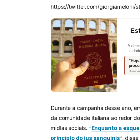
https://twitter.com/giorgiameloni
Es
A deci
cidad
“Hoje
proce
Disse u
Durante a campanha desse ano, em
da comunidade italiana ao redor d
mídias sociais. “
Enquanto a esquer
princípio do ius sanguinis
“, disse