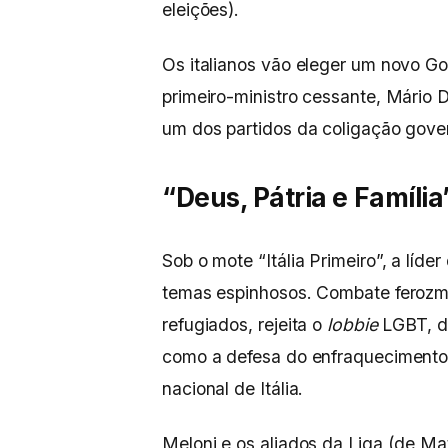
eleições).
Os italianos vão eleger um novo G
primeiro-ministro cessante, Mário 
um dos partidos da coligação gove
“Deus, Pátria e Família
Sob o mote “Itália Primeiro”, a líde
temas espinhosos. Combate feroz
refugiados, rejeita o
lobbie
LGBT, de
como a defesa do enfraquecimento 
nacional de Itália.
Meloni e os aliados da Liga (de Mat