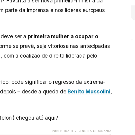
? Favorita a ser nova primeira-ministra da
em parte da imprensa e nos líderes europeus
 deve ser a
primeira mulher a ocupar o
orme se prevê, seja vitoriosa nas antecipadas
 com a coalizão de direita liderada pelo
co: pode significar o regresso da extrema-
os depois – desde a queda de
Benito Mussolini
,
Meloni) chegou até aqui?
PUBLICIDADE / BENDITA CIDADANIA