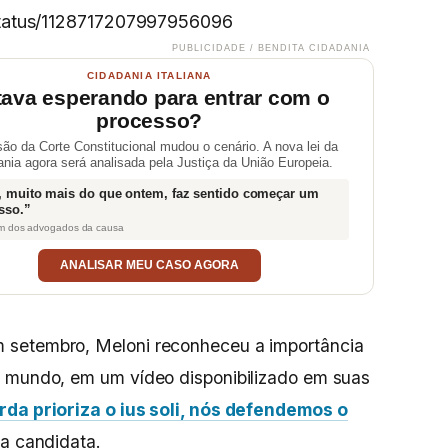
/status/1128717207997956096
PUBLICIDADE / BENDITA CIDADANIA
CIDADANIA ITALIANA
tava esperando para entrar com o
processo?
são da Corte Constitucional mudou o cenário. A nova lei da
ania agora será analisada pela Justiça da União Europeia.
, muito mais do que ontem, faz sentido começar um
sso.”
m dos advogados da causa
ANALISAR MEU CASO AGORA
 setembro, Meloni reconheceu a importância
o mundo, em um vídeo disponibilizado em suas
da prioriza o ius soli, nós defendemos o
 a candidata.