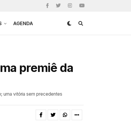
S
AGENDA
xima premiê da
to; uma vitória sem precedentes