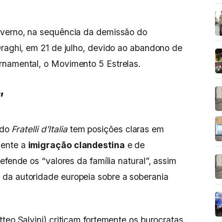
overno, na sequência da demissão do
Draghi, em 21 de julho, devido ao abandono de
rnamental, o Movimento 5 Estrelas.
”
r do
Fratelli d’Italia
tem posições claras em
mente a
imigração clandestina
e de
fende os “valores da família natural”, assim
da autoridade europeia sobre a soberania
teo Salvini) criticam fortemente os burocratas