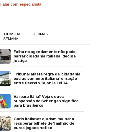
Falar com especialista →
+ LIDAS DA
ÚLTIMAS
SEMANA
Falha no agendamento não pode
barrar cidadania italiana, decide
justiça
Tribunal afasta regra da ‘cidadania
exclusivamente italiana’ em ação
entre Decreto Tajani e Lei 74
Vai para Itália? Veja o que a
suspensão do Schengen significa
para brasileiros
Garis italianos ajudam mulher a
recuperar bilhete de 1 milhão de
euros jogado no lixo