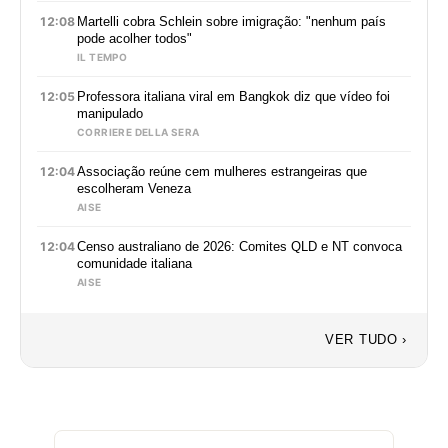
12:08
Martelli cobra Schlein sobre imigração: "nenhum país
pode acolher todos"
IL TEMPO
12:05
Professora italiana viral em Bangkok diz que vídeo foi
manipulado
CORRIERE DELLA SERA
12:04
Associação reúne cem mulheres estrangeiras que
escolheram Veneza
AISE
12:04
Censo australiano de 2026: Comites QLD e NT convoca
comunidade italiana
AISE
VER TUDO ›