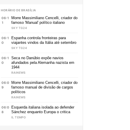
HORÁRIO DE BRASÍLIA
Morre Massimiliano Cencelli, criador do
06:1
famoso 'Manual' político italiano
1
SKY TG24
Espanha controla fronteiras para
06:1
viajantes vindos da Itália até setembro
0
SKY TG24
Seca no Danúbio expõe navios
06:1
afundados pela Alemanha nazista em
0
1944
RAINEWS
Morre Massimiliano Cencelli, criador do
06:0
famoso manual de divisão de cargos
9
políticos
RAINEWS
Esquerda italiana isolada ao defender
06:0
Sánchez enquanto Europa o critica
8
IL TEMPO