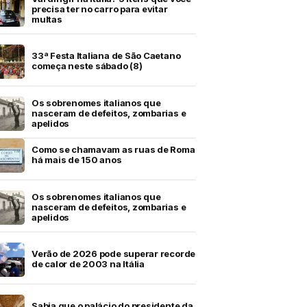
precisa ter no carro para evitar
multas
33ª Festa Italiana de São Caetano
começa neste sábado (8)
Os sobrenomes italianos que
nasceram de defeitos, zombarias e
apelidos
Como se chamavam as ruas de Roma
há mais de 150 anos
Os sobrenomes italianos que
nasceram de defeitos, zombarias e
apelidos
Verão de 2026 pode superar recorde
de calor de 2003 na Itália
Sabia que o palácio do presidente da