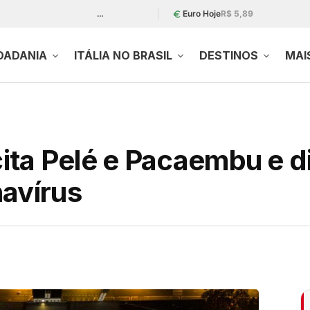
…
Euro Hoje
R$ 5,89
DADANIA
ITÁLIA NO BRASIL
DESTINOS
MAI
 cita Pelé e Pacaembu e 
navírus