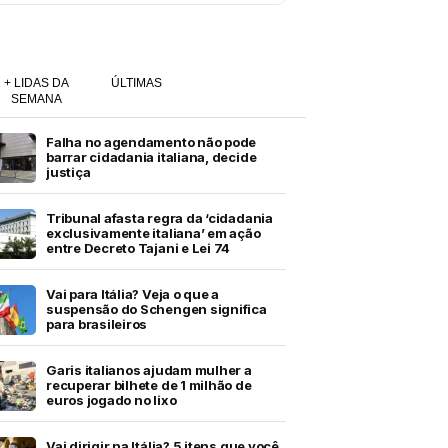
+ LIDAS DA
ÚLTIMAS
SEMANA
Falha no agendamento não pode
barrar cidadania italiana, decide
justiça
Tribunal afasta regra da ‘cidadania
exclusivamente italiana’ em ação
entre Decreto Tajani e Lei 74
Vai para Itália? Veja o que a
suspensão do Schengen significa
para brasileiros
Garis italianos ajudam mulher a
recuperar bilhete de 1 milhão de
euros jogado no lixo
Vai dirigir na Itália? 5 itens que você