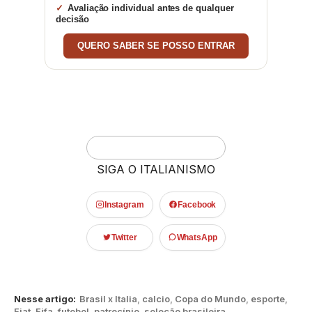
Avaliação individual antes de qualquer
decisão
QUERO SABER SE POSSO ENTRAR
SIGA O ITALIANISMO
Instagram
Facebook
Twitter
WhatsApp
Nesse artigo:
Brasil x Italia
,
calcio
,
Copa do Mundo
,
esporte
,
Fiat
,
Fifa
,
futebol
,
patrocínio
,
seleção brasileira