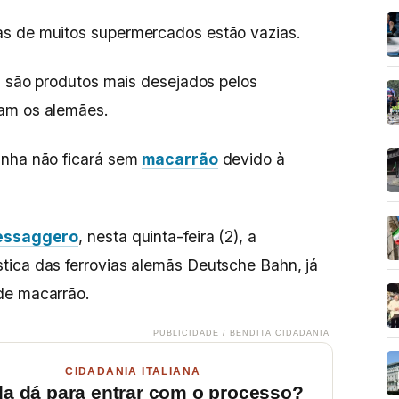
s de muitos supermercados estão vazias.
ha são produtos mais desejados pelos
am os alemães.
anha não ficará sem
macarrão
devido à
Messaggero
, nesta quinta-feira (2), a
stica das ferrovias alemãs Deutsche Bahn, já
de macarrão.
PUBLICIDADE / BENDITA CIDADANIA
CIDADANIA ITALIANA
da dá para entrar com o processo?