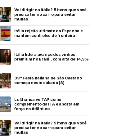
Vai dirigir na Itália? 5 itens que você
precisa ter no carro para evitar
multas
Itália rejeita ultimato da Espanha e
mantém controles de fronteira
Itália lidera avanço dos vinhos
premium no Brasil, com alta de 14,3%
33ª Festa Italiana de São Caetano
começa neste sábado (8)
Lufthansa vê TAP como
complemento da ITA e aposta em
força no Atlântico
Vai dirigir na Itália? 5 itens que você
precisa ter no carro para evitar
multas