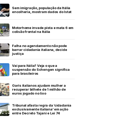
Sem imigração, população da Itália
encolheria, mostram dados do Istat
Motorhome invade pista e mata 6 em
colisão frontal na Itália
Falha no agendamento não pode
barrar cidadania italiana, decide
justiça
Vai para Itália? Veja o que a
suspensão do Schengen significa
para brasileiros
Garis italianos ajudam mulher a
recuperar bilhete de 1 milhão de
euros jogado no lixo
Tribunal afasta regra da ‘cidadania
exclusivamente italiana’ em ação
entre Decreto Tajani e Lei 74