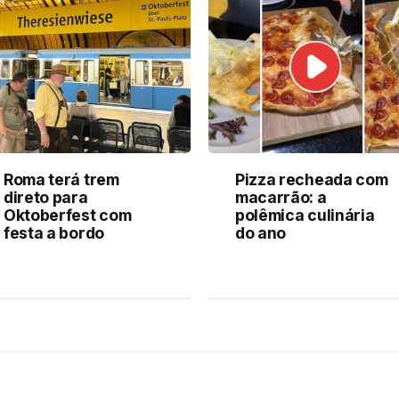
Roma terá trem
Pizza recheada com
direto para
macarrão: a
Oktoberfest com
polêmica culinária
festa a bordo
do ano