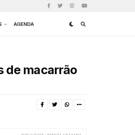
S
AGENDA
as de macarrão