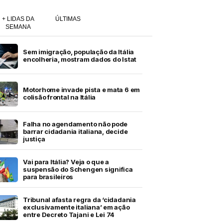
+ LIDAS DA
ÚLTIMAS
SEMANA
Sem imigração, população da Itália
encolheria, mostram dados do Istat
Motorhome invade pista e mata 6 em
colisão frontal na Itália
Falha no agendamento não pode
barrar cidadania italiana, decide
justiça
Vai para Itália? Veja o que a
suspensão do Schengen significa
para brasileiros
Tribunal afasta regra da ‘cidadania
exclusivamente italiana’ em ação
entre Decreto Tajani e Lei 74