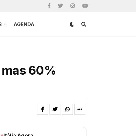
S
AGENDA
16, mas 60%
Itália Agora