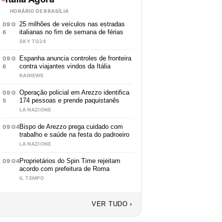
HORÁRIO DE BRASÍLIA
25 milhões de veículos nas estradas
09:0
italianas no fim de semana de férias
6
SKY TG24
Espanha anuncia controles de fronteira
09:0
contra viajantes vindos da Itália
6
RAINEWS
Operação policial em Arezzo identifica
09:0
174 pessoas e prende paquistanês
5
LA NAZIONE
Bispo de Arezzo prega cuidado com
09:04
trabalho e saúde na festa do padroeiro
LA NAZIONE
Proprietários do Spin Time rejeitam
09:04
acordo com prefeitura de Roma
IL TEMPO
VER TUDO ›