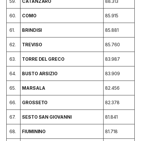
59.
CATANZARO
88.313
60.
COMO
85.915
61.
BRINDISI
85.881
62.
TREVISO
85.760
63.
TORRE DEL GRECO
83.987
64.
BUSTO ARSIZIO
83.909
65.
MARSALA
82.456
66.
GROSSETO
82.378
67.
SESTO SAN GIOVANNI
81.841
68.
FIUMININO
81.718