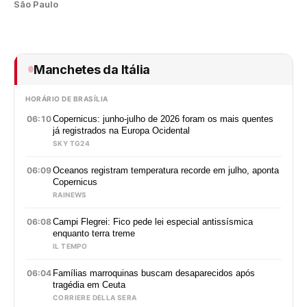
São Paulo
Manchetes da Itália
HORÁRIO DE BRASÍLIA
06:10
Copernicus: junho-julho de 2026 foram os mais quentes
já registrados na Europa Ocidental
SKY TG24
06:09
Oceanos registram temperatura recorde em julho, aponta
Copernicus
RAINEWS
06:08
Campi Flegrei: Fico pede lei especial antissísmica
enquanto terra treme
IL TEMPO
06:04
Famílias marroquinas buscam desaparecidos após
tragédia em Ceuta
CORRIERE DELLA SERA