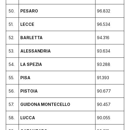
50.
PESARO
96.832
51.
LECCE
96.534
52.
BARLETTA
94.316
53.
ALESSANDRIA
93.634
54.
LA SPEZIA
93.288
55.
PISA
91.393
56.
PISTOIA
90.677
57.
GUIDONA MONTECELLO
90.457
58.
LUCCA
90.055