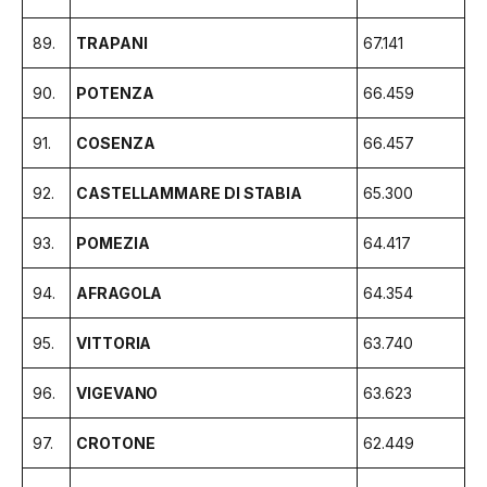
89.
TRAPANI
67.141
90.
POTENZA
66.459
91.
COSENZA
66.457
92.
CASTELLAMMARE DI STABIA
65.300
93.
POMEZIA
64.417
94.
AFRAGOLA
64.354
95.
VITTORIA
63.740
96.
VIGEVANO
63.623
97.
CROTONE
62.449