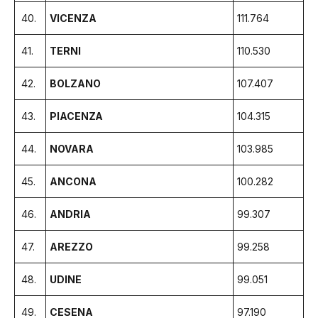
40.
VICENZA
111.764
41.
TERNI
110.530
42.
BOLZANO
107.407
43.
PIACENZA
104.315
44.
NOVARA
103.985
45.
ANCONA
100.282
46.
ANDRIA
99.307
47.
AREZZO
99.258
48.
UDINE
99.051
49.
CESENA
97.190