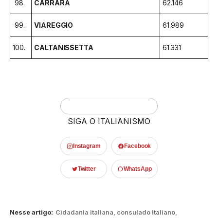
98.
CARRARA
62.146
99.
VIAREGGIO
61.989
100.
CALTANISSETTA
61.331
SIGA O ITALIANISMO
Instagram
Facebook
Twitter
WhatsApp
Nesse artigo:
Cidadania italiana
,
consulado italiano
,