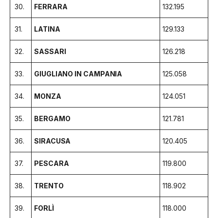
30.
FERRARA
132.195
31.
LATINA
129.133
32.
SASSARI
126.218
33.
GIUGLIANO IN CAMPANIA
125.058
34.
MONZA
124.051
35.
BERGAMO
121.781
36.
SIRACUSA
120.405
37.
PESCARA
119.800
38.
TRENTO
118.902
39.
FORLÌ
118.000