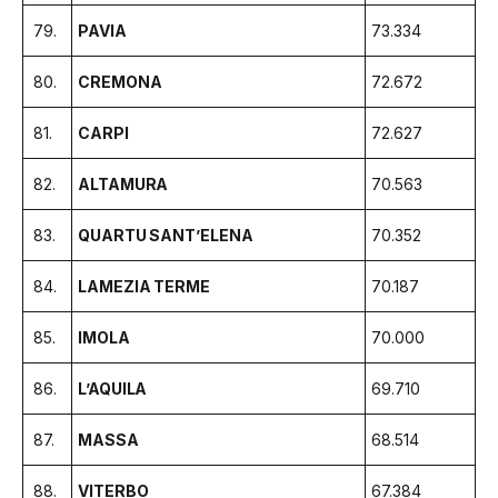
79.
PAVIA
73.334
80.
CREMONA
72.672
81.
CARPI
72.627
82.
ALTAMURA
70.563
83.
QUARTU SANT’ELENA
70.352
84.
LAMEZIA TERME
70.187
85.
IMOLA
70.000
86.
L’AQUILA
69.710
87.
MASSA
68.514
88.
VITERBO
67.384