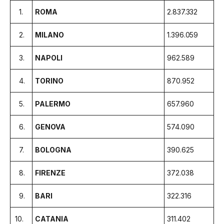
1.
ROMA
2.837.332
2.
MILANO
1.396.059
3.
NAPOLI
962.589
4.
TORINO
870.952
5.
PALERMO
657.960
6.
GENOVA
574.090
7.
BOLOGNA
390.625
8.
FIRENZE
372.038
9.
BARI
322.316
10.
CATANIA
311.402