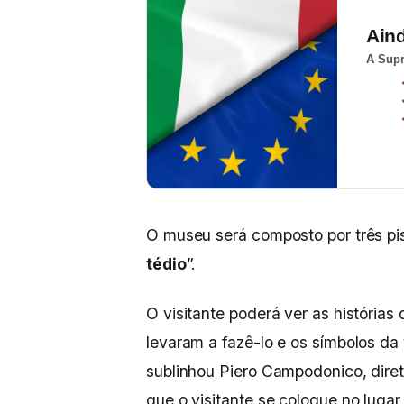
Ain
A Supr
O museu será composto por três pis
tédio
”.
O visitante poderá ver as histórias
levaram a fazê-lo e os símbolos da
sublinhou Piero Campodonico, dire
que o visitante se coloque no lugar