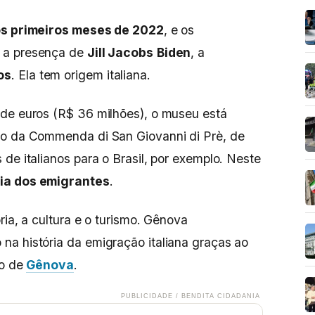
os primeiros meses de 2022
, e os
 a presença de
Jill Jacobs
Biden
, a
os
. Ela tem origem italiana.
 de euros (R$ 36 milhões), o museu está
cio da Commenda di San Giovanni di Prè, de
de italianos para o Brasil, por exemplo. Neste
ia dos emigrantes
.
ria, a cultura e o turismo. Gênova
na história da emigração italiana graças ao
to de
Gênova
.
PUBLICIDADE / BENDITA CIDADANIA