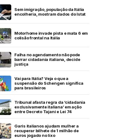
Sem imigração, população da Itália
encolheria, mostram dados do Istat
Motorhome invade pista e mata 6 em
colisão frontal na Itália
Falha no agendamento não pode
barrar cidadania italiana, decide
justiça
Vai para Itália? Veja o que a
suspensão do Schengen significa
para brasileiros
Tribunal afasta regra da ‘cidadania
exclusivamente italiana’ em ação
entre Decreto Tajani e Lei 74
Garis italianos ajudam mulher a
recuperar bilhete de 1 milhão de
euros jogado no lixo