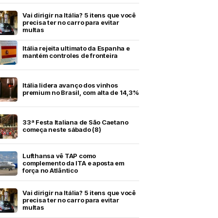
Vai dirigir na Itália? 5 itens que você
precisa ter no carro para evitar
multas
Itália rejeita ultimato da Espanha e
mantém controles de fronteira
Itália lidera avanço dos vinhos
premium no Brasil, com alta de 14,3%
33ª Festa Italiana de São Caetano
começa neste sábado (8)
Lufthansa vê TAP como
complemento da ITA e aposta em
força no Atlântico
Vai dirigir na Itália? 5 itens que você
precisa ter no carro para evitar
multas