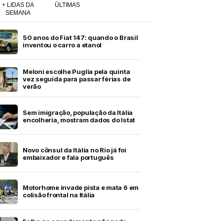
+ LIDAS DA
ÚLTIMAS
SEMANA
50 anos do Fiat 147: quando o Brasil
inventou o carro a etanol
Meloni escolhe Puglia pela quinta
vez seguida para passar férias de
verão
Sem imigração, população da Itália
encolheria, mostram dados do Istat
Novo cônsul da Itália no Rio já foi
embaixador e fala português
Motorhome invade pista e mata 6 em
colisão frontal na Itália