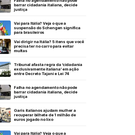
Falha no agendamento não pode
barrar cidadania italiana, decide
justiça
Vai para Itália? Veja o que a
suspensão do Schengen significa
para brasileiros
Vai dirigir na Itália? 5 itens que você
precisa ter no carro para evitar
multas
Tribunal afasta regra da ‘cidadania
exclusivamente italiana’ em ação
entre Decreto Tajani e Lei 74
Falha no agendamento não pode
barrar cidadania italiana, decide
justiça
Garis italianos ajudam mulher a
recuperar bilhete de 1 milhão de
euros jogado no lixo
Vai para Itália? Veja o que a