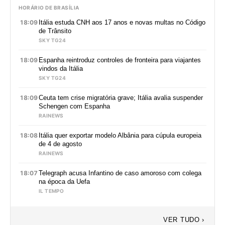
HORÁRIO DE BRASÍLIA
18:09
Itália estuda CNH aos 17 anos e novas multas no Código
de Trânsito
SKY TG24
18:09
Espanha reintroduz controles de fronteira para viajantes
vindos da Itália
SKY TG24
18:09
Ceuta tem crise migratória grave; Itália avalia suspender
Schengen com Espanha
RAINEWS
18:08
Itália quer exportar modelo Albânia para cúpula europeia
de 4 de agosto
RAINEWS
18:07
Telegraph acusa Infantino de caso amoroso com colega
na época da Uefa
IL TEMPO
VER TUDO ›