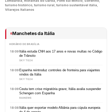
Lombardia
,
morainas do Garda
,
Ponti sul Mincio
,
Solferino
,
turismo histórico
,
turismo rural
,
turismo sustentável itália
,
Vilarejos Italianos
Manchetes da Itália
HORÁRIO DE BRASÍLIA
18:09
Itália estuda CNH aos 17 anos e novas multas no Código
de Trânsito
SKY TG24
18:09
Espanha reintroduz controles de fronteira para viajantes
vindos da Itália
SKY TG24
18:09
Ceuta tem crise migratória grave; Itália avalia suspender
Schengen com Espanha
RAINEWS
18:08
Itália quer exportar modelo Albânia para cúpula europeia
de 4 de agosto