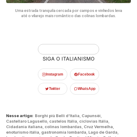
Uma estrada tranquila cercada por campos e vinhedos leva
até o vilarejo mais romântico das colinas lombardas.
SIGA O ITALIANISMO
Instagram
Facebook
Twitter
WhatsApp
Nesse artigo:
Borghi più Belli d’Italia
,
Capunsèi
,
Castellaro Lagusello
,
castelos Itália
,
ciclovias Itália
,
Cidadania italiana
,
colinas lombardas
,
Cruz Vermelha
,
enoturismo itália
,
gastronomia lombarda
,
Lago de Garda
,