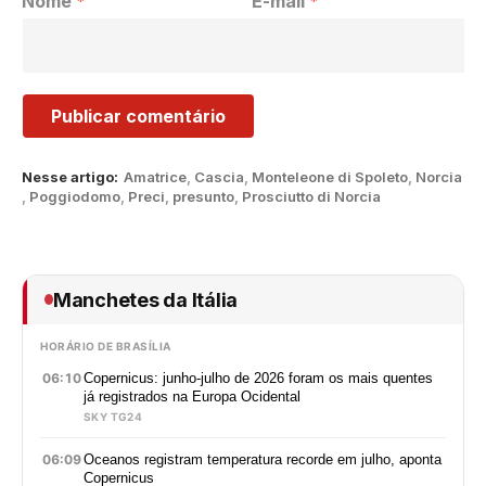
Nome
*
E-mail
*
Nesse artigo:
Amatrice
,
Cascia
,
Monteleone di Spoleto
,
Norcia
,
Poggiodomo
,
Preci
,
presunto
,
Prosciutto di Norcia
Manchetes da Itália
HORÁRIO DE BRASÍLIA
06:10
Copernicus: junho-julho de 2026 foram os mais quentes
já registrados na Europa Ocidental
SKY TG24
06:09
Oceanos registram temperatura recorde em julho, aponta
Copernicus