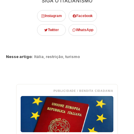
SIGA O ITALIANISMO
Instagram
Facebook
Twitter
WhatsApp
Nesse artigo:
Itália
,
restrição
,
turismo
PUBLICIDADE / BENDITA CIDADANIA