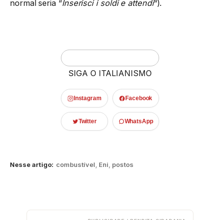
normal seria “
Inserisci i soldi e attendi
“).
SIGA O ITALIANISMO
Instagram
Facebook
Twitter
WhatsApp
Nesse artigo:
combustível
,
Eni
,
postos