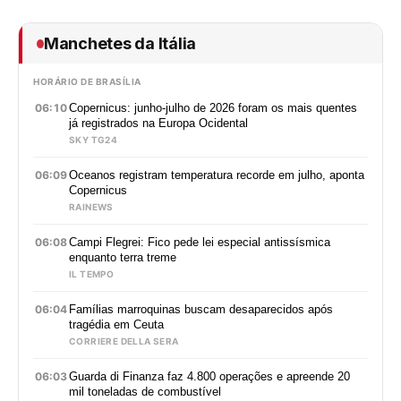
Manchetes da Itália
HORÁRIO DE BRASÍLIA
06:10
Copernicus: junho-julho de 2026 foram os mais quentes
já registrados na Europa Ocidental
SKY TG24
06:09
Oceanos registram temperatura recorde em julho, aponta
Copernicus
RAINEWS
06:08
Campi Flegrei: Fico pede lei especial antissísmica
enquanto terra treme
IL TEMPO
06:04
Famílias marroquinas buscam desaparecidos após
tragédia em Ceuta
CORRIERE DELLA SERA
06:03
Guarda di Finanza faz 4.800 operações e apreende 20
mil toneladas de combustível