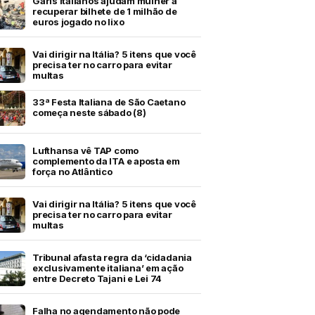
Garis italianos ajudam mulher a
recuperar bilhete de 1 milhão de
euros jogado no lixo
Vai dirigir na Itália? 5 itens que você
precisa ter no carro para evitar
multas
33ª Festa Italiana de São Caetano
começa neste sábado (8)
Lufthansa vê TAP como
complemento da ITA e aposta em
força no Atlântico
Vai dirigir na Itália? 5 itens que você
precisa ter no carro para evitar
multas
Tribunal afasta regra da ‘cidadania
exclusivamente italiana’ em ação
entre Decreto Tajani e Lei 74
Falha no agendamento não pode