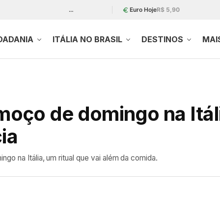
…
Euro Hoje
R$ 5,90
DADANIA
ITÁLIA NO BRASIL
DESTINOS
MAI
lmoço de domingo na Itáli
cia
go na Itália, um ritual que vai além da comida.