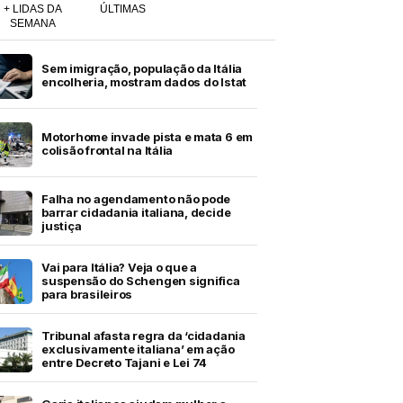
+ LIDAS DA
ÚLTIMAS
SEMANA
Sem imigração, população da Itália
encolheria, mostram dados do Istat
Motorhome invade pista e mata 6 em
colisão frontal na Itália
Falha no agendamento não pode
barrar cidadania italiana, decide
justiça
Vai para Itália? Veja o que a
suspensão do Schengen significa
para brasileiros
Tribunal afasta regra da ‘cidadania
exclusivamente italiana’ em ação
entre Decreto Tajani e Lei 74