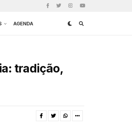
S
AGENDA
a: tradição,