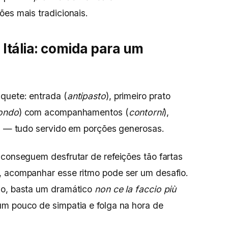
ões mais tradicionais.
tália:
comida para um
quete: entrada (
antipasto
), primeiro prato
ondo
) com acompanhamentos (
contorni
),
sa — tudo servido em porções generosas.
 conseguem desfrutar de refeições tão fartas
, acompanhar esse ritmo pode ser um desafio.
do, basta um dramático
non ce la faccio più
um pouco de simpatia e folga na hora de