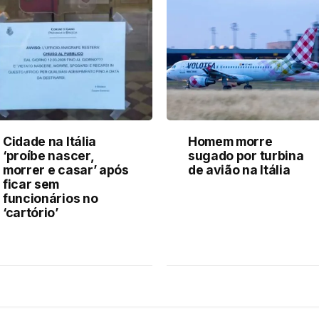
Cidade na Itália
Homem morre
‘proíbe nascer,
sugado por turbina
morrer e casar’ após
de avião na Itália
ficar sem
funcionários no
‘cartório’