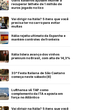
Garis italianos ajudam mulher a
recuperar bilhete de 1 milhão de
euros jogado no lixo
Vai dirigir na Itália? 5 itens que você
precisa ter no carro para evitar
multas
Itália rejeita ultimato da Espanha e
mantém controles de fronteira
Itália lidera avanço dos vinhos
premium no Brasil, com alta de 14,3%
33ª Festa Italiana de São Caetano
começa neste sábado (8)
Lufthansa vê TAP como
complemento da ITA e aposta em
força no Atlântico
Vai dirigir na Itália? 5 itens que você