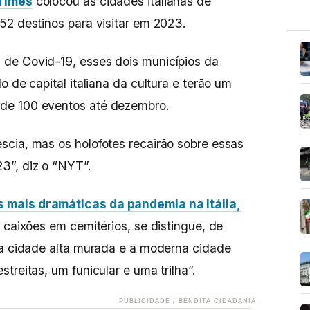
Times
colocou as cidades italianas de
 52 destinos para visitar em 2023.
de Covid-19, esses dois municípios da
o de capital italiana da cultura e terão um
 de 100 eventos até dezembro.
cia, mas os holofotes recairão sobre essas
23”, diz o “NYT”.
 mais dramáticas da pandemia na Itália,
 caixões em cemitérios, se distingue, de
ga cidade alta murada e a moderna cidade
treitas, um funicular e uma trilha”.
PUBLICIDADE / BENDITA CIDADANIA