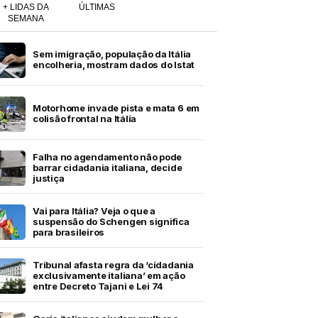
+ LIDAS DA
ÚLTIMAS
SEMANA
Sem imigração, população da Itália
encolheria, mostram dados do Istat
Motorhome invade pista e mata 6 em
colisão frontal na Itália
Falha no agendamento não pode
barrar cidadania italiana, decide
justiça
Vai para Itália? Veja o que a
suspensão do Schengen significa
para brasileiros
Tribunal afasta regra da ‘cidadania
exclusivamente italiana’ em ação
entre Decreto Tajani e Lei 74