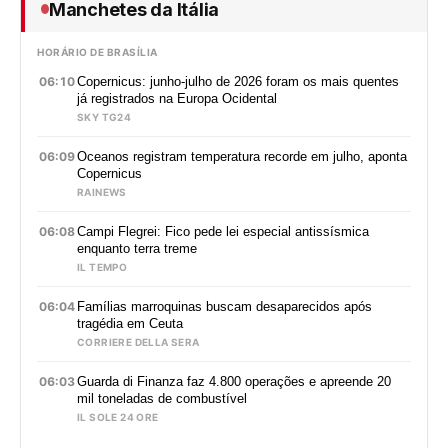
Manchetes da Itália
HORÁRIO DE BRASÍLIA
06:10
Copernicus: junho-julho de 2026 foram os mais quentes
já registrados na Europa Ocidental
SKY TG24
06:09
Oceanos registram temperatura recorde em julho, aponta
Copernicus
RAINEWS
06:08
Campi Flegrei: Fico pede lei especial antissísmica
enquanto terra treme
IL TEMPO
06:04
Famílias marroquinas buscam desaparecidos após
tragédia em Ceuta
CORRIERE DELLA SERA
06:03
Guarda di Finanza faz 4.800 operações e apreende 20
mil toneladas de combustível
IL SOLE 24 ORE