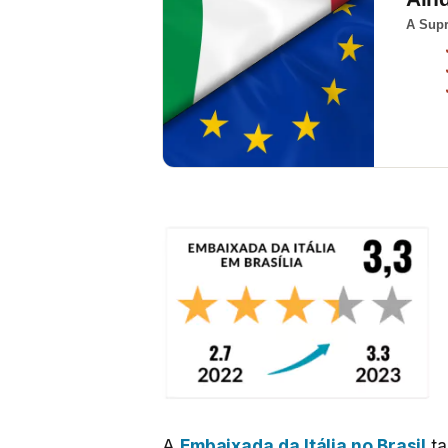
A Supr
A
Embaixada da Itália no Brasil
ta