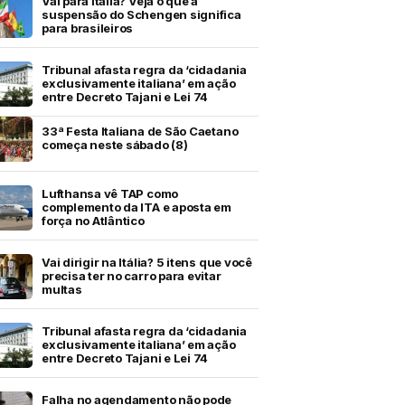
Vai para Itália? Veja o que a
suspensão do Schengen significa
para brasileiros
Tribunal afasta regra da ‘cidadania
exclusivamente italiana’ em ação
entre Decreto Tajani e Lei 74
33ª Festa Italiana de São Caetano
começa neste sábado (8)
Lufthansa vê TAP como
complemento da ITA e aposta em
força no Atlântico
Vai dirigir na Itália? 5 itens que você
precisa ter no carro para evitar
multas
Tribunal afasta regra da ‘cidadania
exclusivamente italiana’ em ação
entre Decreto Tajani e Lei 74
Falha no agendamento não pode