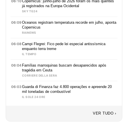
06:10
Copernicus: junho-julho de 2026 foram os mais quentes
já registrados na Europa Ocidental
SKY TG24
06:09
Oceanos registram temperatura recorde em julho, aponta
Copernicus
RAINEWS
06:08
Campi Flegrei: Fico pede lei especial antissísmica
enquanto terra treme
IL TEMPO
06:04
Famílias marroquinas buscam desaparecidos após
tragédia em Ceuta
CORRIERE DELLA SERA
06:03
Guarda di Finanza faz 4.800 operações e apreende 20
mil toneladas de combustível
IL SOLE 24 ORE
VER TUDO ›