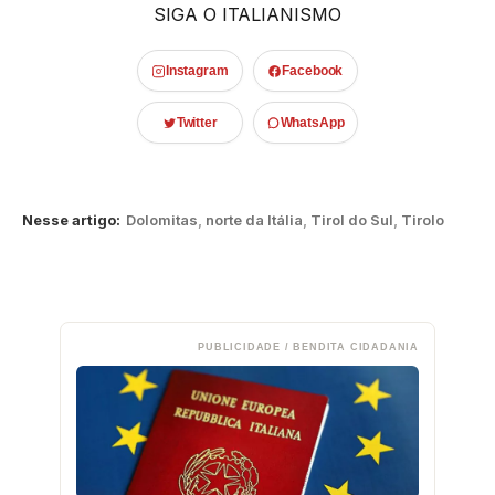
SIGA O ITALIANISMO
Instagram
Facebook
Twitter
WhatsApp
Nesse artigo:
Dolomitas
,
norte da Itália
,
Tirol do Sul
,
Tirolo
PUBLICIDADE / BENDITA CIDADANIA