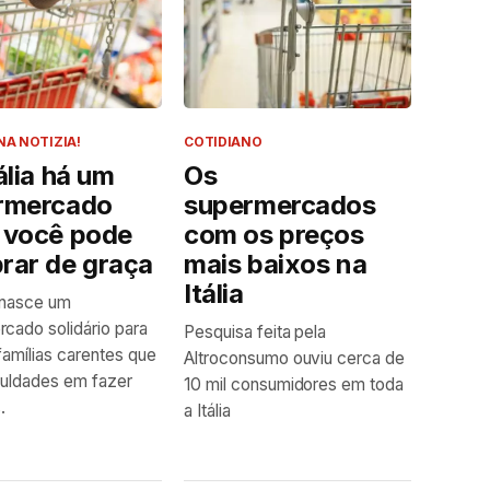
A NOTIZIA!
COTIDIANO
ália há um
Os
rmercado
supermercados
 você pode
com os preços
rar de graça
mais baixos na
Itália
a nasce um
cado solidário para
Pesquisa feita pela
famílias carentes que
Altroconsumo ouviu cerca de
culdades em fazer
10 mil consumidores em toda
.
a Itália