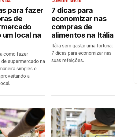
E VIDA
COMER E BEBER
as para fazer
7 dicas para
ras de
economizar nas
rmercado
compras de
 um local na
alimentos na Itália
Itália sem gastar uma fortuna:
7 dicas para economizar nas
a como fazer
suas refeições.
 de supermercado na
 maneira simples e
 aproveitando a
local.