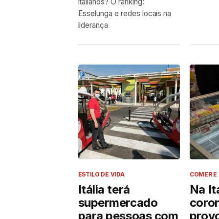
italianos? O ranking:
Esselunga e redes locais na
liderança
ESTILO DE VIDA
COMER E 
Itália terá
Na Itá
supermercado
coro
para pessoas com
provo