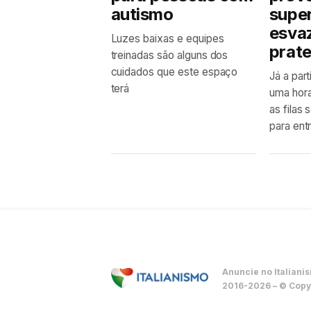
autismo
supe
esva
Luzes baixas e equipes
prate
treinadas são alguns dos
cuidados que este espaço
Já a par
terá
uma hora
as filas
para entr
Anuncie no Italiani
2016-2026 – © Copyr