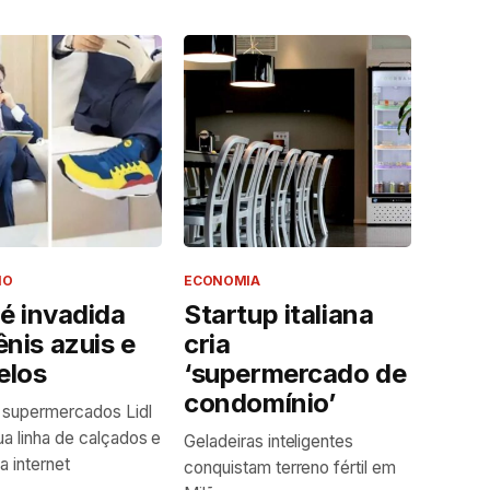
NO
ECONOMIA
a é invadida
Startup italiana
ênis azuis e
cria
elos
‘supermercado de
condomínio’
 supermercados Lidl
ua linha de calçados e
Geladeiras inteligentes
a internet
conquistam terreno fértil em