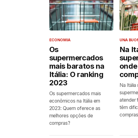
ECONOMIA
UNA BUON
Os
Na It
supermercados
supe
mais baratos na
onde
Itália: O ranking
comp
2023
Na Itáli
supermer
Os supermercados mais
atender 
econômicos na Itália em
têm difi
2023: Quem oferece as
compras
melhores opções de
compras?