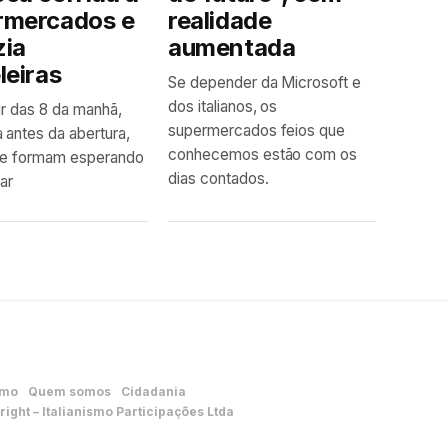
rmercados e
realidade
zia
aumentada
leiras
Se depender da Microsoft e
dos italianos, os
tir das 8 da manhã,
supermercados feios que
 antes da abertura,
conhecemos estão com os
 se formam esperando
dias contados.
ar
smo
Quem somos
Cidadania
ight – Italianismo Participações Ltda