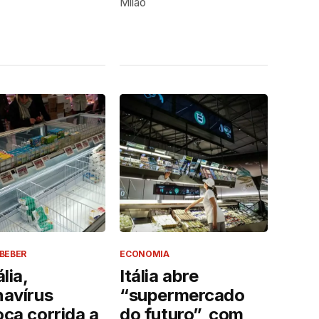
Milão
BEBER
ECONOMIA
lia,
Itália abre
navírus
“supermercado
ca corrida a
do futuro”, com