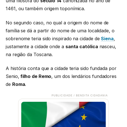
uma filósofa do
século 14
canonizada no ano de
1461, ou também origem toponímica.
No segundo caso, no qual a origem do nome de
família se dá a partir do nome de uma localidade, o
sobrenome teria sido inspirado na cidade de
Siena
,
justamente a cidade onde a
santa católica
nasceu,
na região da Toscana.
A história conta que a cidade teria sido fundada por
Senio,
filho de Remo
, um dos lendários fundadores
de
Roma
.
PUBLICIDADE / BENDITA CIDADANIA