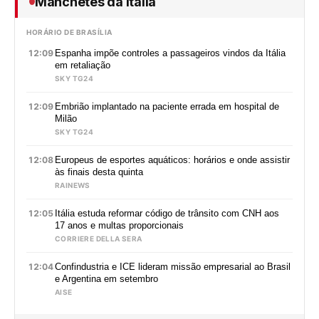
Manchetes da Itália
HORÁRIO DE BRASÍLIA
12:09
Espanha impõe controles a passageiros vindos da Itália
em retaliação
SKY TG24
12:09
Embrião implantado na paciente errada em hospital de
Milão
SKY TG24
12:08
Europeus de esportes aquáticos: horários e onde assistir
às finais desta quinta
RAINEWS
12:05
Itália estuda reformar código de trânsito com CNH aos
17 anos e multas proporcionais
CORRIERE DELLA SERA
12:04
Confindustria e ICE lideram missão empresarial ao Brasil
e Argentina em setembro
AISE