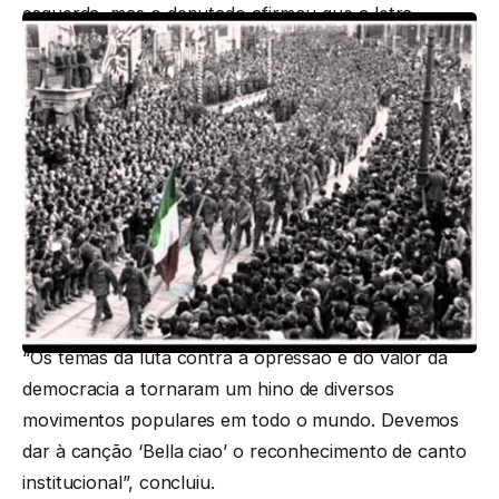
esquerda, mas o deputado afirmou que a letra
expressa a “luta pela liberdade pessoal e do próprio
país contra todas as formas de opressão”.
LEIA TAMBÉM:
Bombeiros ingleses cantam “Bella Ciao” em
solidariedade aos colegas italianos – Vídeo
Itália se mantém como o país mais idoso da União
Europeia
“Os temas da luta contra a opressão e do valor da
democracia a tornaram um hino de diversos
movimentos populares em todo o mundo. Devemos
dar à canção ‘Bella ciao’ o reconhecimento de canto
institucional”, concluiu.