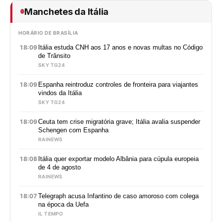
Manchetes da Itália
HORÁRIO DE BRASÍLIA
18:09
Itália estuda CNH aos 17 anos e novas multas no Código
de Trânsito
SKY TG24
18:09
Espanha reintroduz controles de fronteira para viajantes
vindos da Itália
SKY TG24
18:09
Ceuta tem crise migratória grave; Itália avalia suspender
Schengen com Espanha
RAINEWS
18:08
Itália quer exportar modelo Albânia para cúpula europeia
de 4 de agosto
RAINEWS
18:07
Telegraph acusa Infantino de caso amoroso com colega
na época da Uefa
IL TEMPO