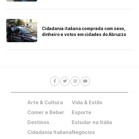
Cidadania italiana comprada com sexo,
dinheiro e votos em cidades do Abruzzo
Arte & Cultura
Vida & Estilo
Comer e Beber
Esporte
Destinos
Estudar na Itália
Cidadania Italiana
Negócios