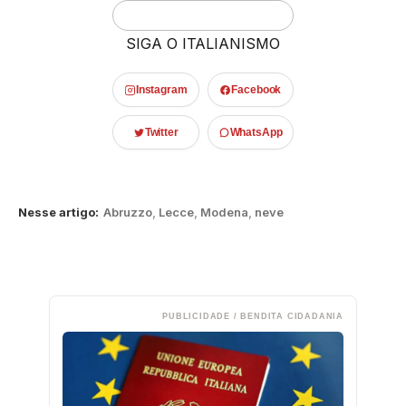
SIGA O ITALIANISMO
Instagram
Facebook
Twitter
WhatsApp
Nesse artigo:
Abruzzo
,
Lecce
,
Modena
,
neve
PUBLICIDADE / BENDITA CIDADANIA