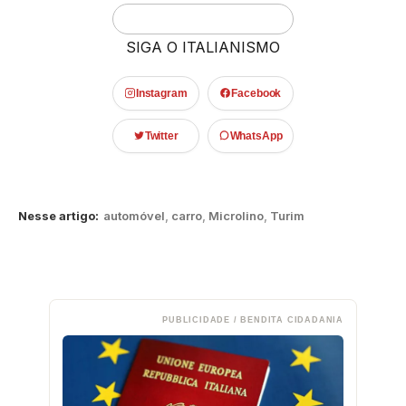
SIGA O ITALIANISMO
Instagram
Facebook
Twitter
WhatsApp
Nesse artigo:
automóvel
,
carro
,
Microlino
,
Turim
PUBLICIDADE / BENDITA CIDADANIA