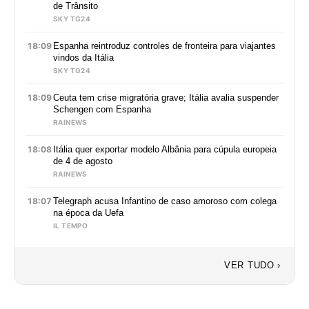
de Trânsito
SKY TG24
18:09
Espanha reintroduz controles de fronteira para viajantes
vindos da Itália
SKY TG24
18:09
Ceuta tem crise migratória grave; Itália avalia suspender
Schengen com Espanha
RAINEWS
18:08
Itália quer exportar modelo Albânia para cúpula europeia
de 4 de agosto
RAINEWS
18:07
Telegraph acusa Infantino de caso amoroso com colega
na época da Uefa
IL TEMPO
VER TUDO ›