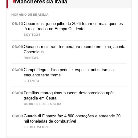
Manchetes da Itália
HORÁRIO DE BRASÍLIA
06:10
Copernicus: junho-julho de 2026 foram os mais quentes
já registrados na Europa Ocidental
SKY TG24
06:09
Oceanos registram temperatura recorde em julho, aponta
Copernicus
RAINEWS
06:08
Campi Flegrei: Fico pede lei especial antissísmica
enquanto terra treme
IL TEMPO
06:04
Famílias marroquinas buscam desaparecidos após
tragédia em Ceuta
CORRIERE DELLA SERA
06:03
Guarda di Finanza faz 4.800 operações e apreende 20
mil toneladas de combustível
IL SOLE 24 ORE