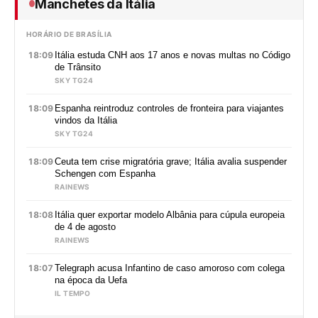
Manchetes da Itália
HORÁRIO DE BRASÍLIA
18:09
Itália estuda CNH aos 17 anos e novas multas no Código
de Trânsito
SKY TG24
18:09
Espanha reintroduz controles de fronteira para viajantes
vindos da Itália
SKY TG24
18:09
Ceuta tem crise migratória grave; Itália avalia suspender
Schengen com Espanha
RAINEWS
18:08
Itália quer exportar modelo Albânia para cúpula europeia
de 4 de agosto
RAINEWS
18:07
Telegraph acusa Infantino de caso amoroso com colega
na época da Uefa
IL TEMPO