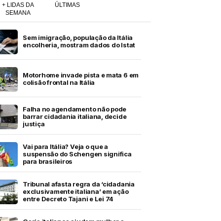
+ LIDAS DA
ÚLTIMAS
SEMANA
Sem imigração, população da Itália
encolheria, mostram dados do Istat
Motorhome invade pista e mata 6 em
colisão frontal na Itália
Falha no agendamento não pode
barrar cidadania italiana, decide
justiça
Vai para Itália? Veja o que a
suspensão do Schengen significa
para brasileiros
Tribunal afasta regra da ‘cidadania
exclusivamente italiana’ em ação
entre Decreto Tajani e Lei 74