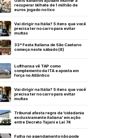
Garis italianos ajudam mulher a
recuperar bilhete de 1 milhão de
euros jogado no lixo
Vai dirigir na Itália? 5 itens que você
precisa ter no carro para evitar
multas
33ª Festa Italiana de São Caetano
começa neste sábado (8)
Lufthansa vê TAP como
complemento da ITA e aposta em
força no Atlântico
Vai dirigir na Itália? 5 itens que você
precisa ter no carro para evitar
multas
Tribunal afasta regra da ‘cidadania
exclusivamente italiana’ em ação
entre Decreto Tajani e Lei 74
Falha no agendamento não pode