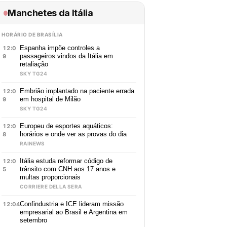
Manchetes da Itália
HORÁRIO DE BRASÍLIA
Espanha impõe controles a
12:0
passageiros vindos da Itália em
9
retaliação
SKY TG24
Embrião implantado na paciente errada
12:0
em hospital de Milão
9
SKY TG24
Europeu de esportes aquáticos:
12:0
horários e onde ver as provas do dia
8
RAINEWS
Itália estuda reformar código de
12:0
trânsito com CNH aos 17 anos e
5
multas proporcionais
CORRIERE DELLA SERA
Confindustria e ICE lideram missão
12:04
empresarial ao Brasil e Argentina em
setembro