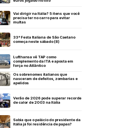
euros jogado no lixo
Vai dirigir na Itália? 5 itens que você
precisa ter no carro para evitar
multas
33ª Festa Italiana de São Caetano
começa neste sábado (8)
Lufthansa vê TAP como
complemento da ITA e aposta em
força no Atlântico
Os sobrenomes italianos que
nasceram de defeitos, zombarias e
apelidos
Verão de 2026 pode superar recorde
de calor de 2003 na Itália
Sabia que o palácio do presidente da
Itália já foi residência de papas?