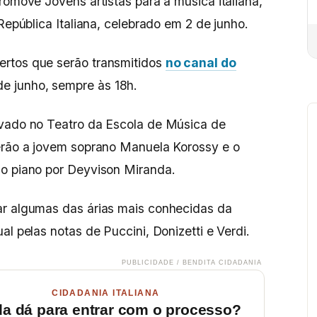
romove Jovens artistas para a música italiana,
 República Italiana, celebrado em 2 de junho.
rtos que serão transmitidos
no canal do
de junho, sempre às 18h.
avado no Teatro da Escola de Música de
serão a jovem soprano Manuela Korossy e o
ao piano por Deyvison Miranda.
ar algumas das árias mais conhecidas da
al pelas notas de Puccini, Donizetti e Verdi.
PUBLICIDADE / BENDITA CIDADANIA
CIDADANIA ITALIANA
da dá para entrar com o processo?