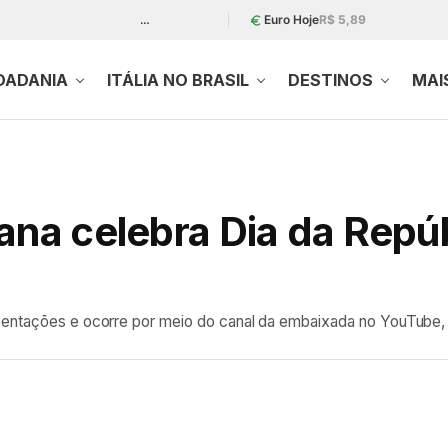
…
Euro Hoje
R$ 5,89
DADANIA
ITÁLIA NO BRASIL
DESTINOS
MAI
iana celebra Dia da Repú
sentações e ocorre por meio do canal da embaixada no YouTube, 