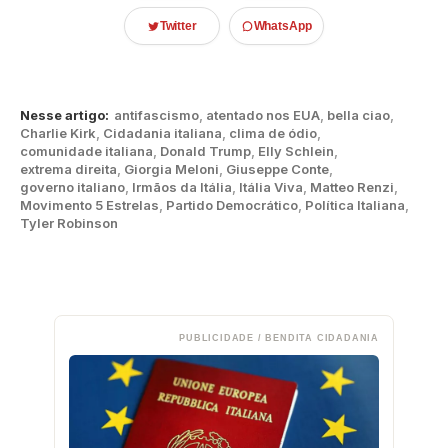
Twitter
WhatsApp
Nesse artigo:
antifascismo
,
atentado nos EUA
,
bella ciao
,
Charlie Kirk
,
Cidadania italiana
,
clima de ódio
,
comunidade italiana
,
Donald Trump
,
Elly Schlein
,
extrema direita
,
Giorgia Meloni
,
Giuseppe Conte
,
governo italiano
,
Irmãos da Itália
,
Itália Viva
,
Matteo Renzi
,
Movimento 5 Estrelas
,
Partido Democrático
,
Política Italiana
,
Tyler Robinson
PUBLICIDADE / BENDITA CIDADANIA