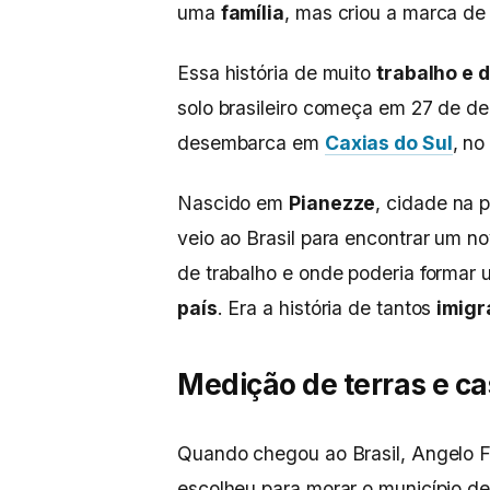
uma
família
, mas criou a marca de
Essa história de muito
trabalho e 
solo brasileiro começa em 27 de d
desembarca em
Caxias do Sul
, no
Nascido em
Pianezze
, cidade na 
veio ao Brasil para encontrar um 
de trabalho e onde poderia formar u
país
. Era a história de tantos
imigr
Medição de terras e c
Quando chegou ao Brasil, Angelo F
escolheu para morar o município d