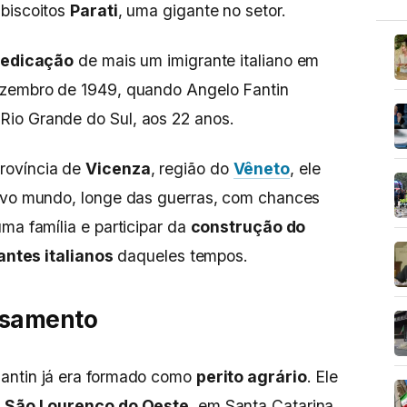
 biscoitos
Parati
, uma gigante no setor.
dedicação
de mais um imigrante italiano em
ezembro de 1949, quando Angelo Fantin
 Rio Grande do Sul, aos 22 anos.
província de
Vicenza
, região do
Vêneto
, ele
novo mundo, longe das guerras, com chances
ma família e participar da
construção do
antes italianos
daqueles tempos.
asamento
antin já era formado como
perito agrário
. Ele
e
São Lourenço do Oeste
, em Santa Catarina,