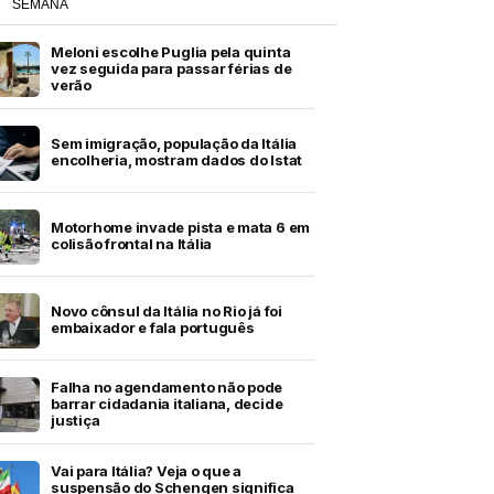
SEMANA
Meloni escolhe Puglia pela quinta
vez seguida para passar férias de
verão
Sem imigração, população da Itália
encolheria, mostram dados do Istat
Motorhome invade pista e mata 6 em
colisão frontal na Itália
Novo cônsul da Itália no Rio já foi
embaixador e fala português
Falha no agendamento não pode
barrar cidadania italiana, decide
justiça
Vai para Itália? Veja o que a
suspensão do Schengen significa