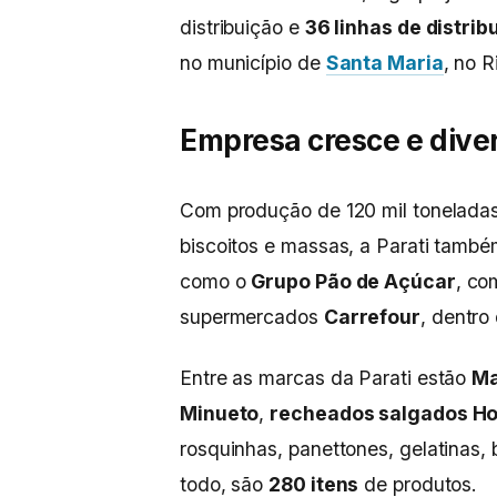
distribuição e
36 linhas de distrib
no município de
Santa Maria
, no 
Empresa cresce e diver
Com produção de 120 mil toneladas
biscoitos e massas, a Parati també
como o
Grupo Pão de Açúcar
, co
supermercados
Carrefour
, dentro
Entre as marcas da Parati estão
Ma
Minueto
,
recheados salgados Ho
rosquinhas, panettones, gelatinas, 
todo, são
280 itens
de produtos.