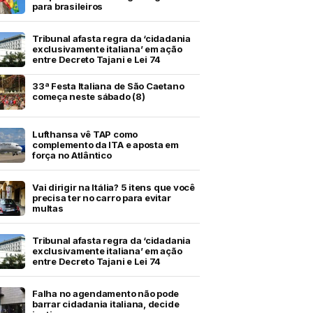
para brasileiros
Tribunal afasta regra da ‘cidadania
exclusivamente italiana’ em ação
entre Decreto Tajani e Lei 74
33ª Festa Italiana de São Caetano
começa neste sábado (8)
Lufthansa vê TAP como
complemento da ITA e aposta em
força no Atlântico
Vai dirigir na Itália? 5 itens que você
precisa ter no carro para evitar
multas
Tribunal afasta regra da ‘cidadania
exclusivamente italiana’ em ação
entre Decreto Tajani e Lei 74
Falha no agendamento não pode
barrar cidadania italiana, decide