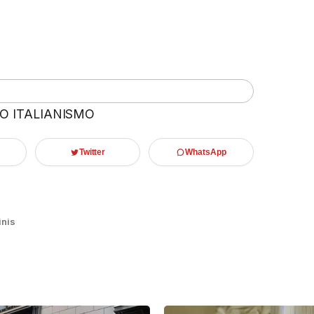
 O ITALIANISMO
Twitter
WhatsApp
inis