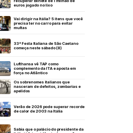
recuperar bilhete de 1 milhão de
euros jogado no lixo
Vai dirigir na Itália? 5 itens que você
precisa ter no carro para evitar
multas
33ª Festa Italiana de São Caetano
começa neste sábado (8)
Lufthansa vê TAP como
complemento da ITA e aposta em
força no Atlântico
Os sobrenomes italianos que
nasceram de defeitos, zombarias e
apelidos
Verão de 2026 pode superar recorde
de calor de 2003 na Itália
Sabia que o palácio do presidente da