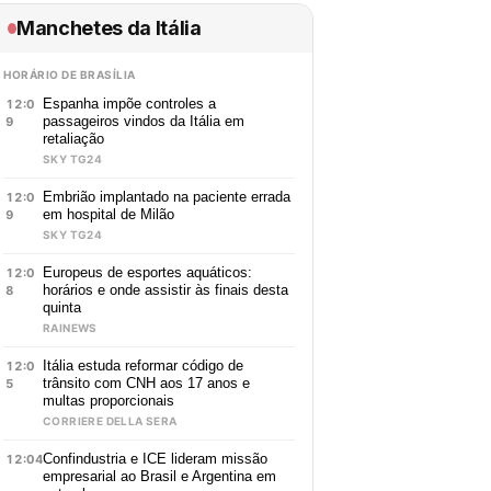
Manchetes da Itália
HORÁRIO DE BRASÍLIA
Espanha impõe controles a
12:0
passageiros vindos da Itália em
9
retaliação
SKY TG24
Embrião implantado na paciente errada
12:0
em hospital de Milão
9
SKY TG24
Europeus de esportes aquáticos:
12:0
horários e onde assistir às finais desta
8
quinta
RAINEWS
Itália estuda reformar código de
12:0
trânsito com CNH aos 17 anos e
5
multas proporcionais
CORRIERE DELLA SERA
Confindustria e ICE lideram missão
12:04
empresarial ao Brasil e Argentina em