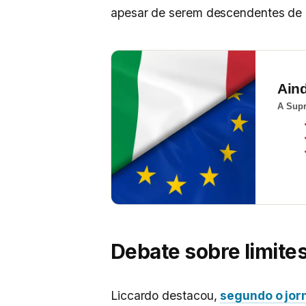
apesar de serem descendentes de i
Ain
A Supr
Debate sobre limite
Liccardo destacou,
segundo o jor