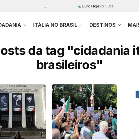
…
Euro Hoje
R$ 5,91
DADANIA
ITÁLIA NO BRASIL
DESTINOS
MAI
osts da tag "cidadania it
brasileiros"