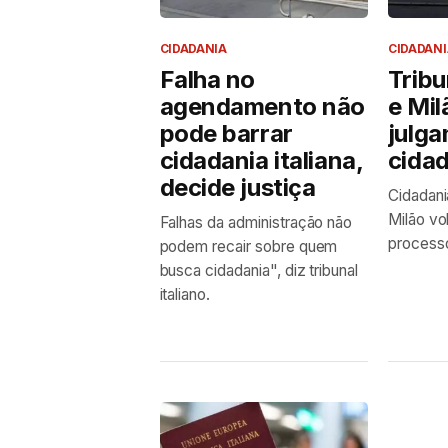
CIDADANIA
CIDADANI
Falha no
Trib
agendamento não
e Mi
pode barrar
julg
cidadania italiana,
cidad
decide justiça
Cidadani
Milão vol
Falhas da administração não
process
podem recair sobre quem
busca cidadania", diz tribunal
italiano.