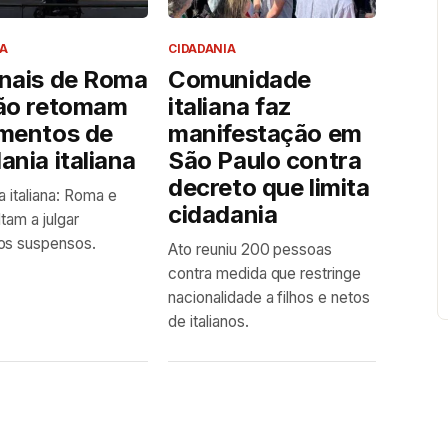
A
CIDADANIA
unais de Roma
Comunidade
lão retomam
italiana faz
amentos de
manifestação em
ania italiana
São Paulo contra
decreto que limita
a italiana: Roma e
cidadania
tam a julgar
os suspensos.
Ato reuniu 200 pessoas
contra medida que restringe
nacionalidade a filhos e netos
de italianos.