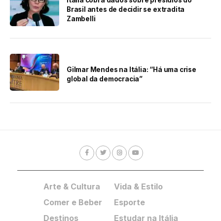
Itália cobra dados sobre presídios do
Brasil antes de decidir se extradita
Zambelli
Gilmar Mendes na Itália: “Há uma crise
global da democracia”
Arte & Cultura
Vida & Estilo
Comer e Beber
Esporte
Destinos
Estudar na Itália