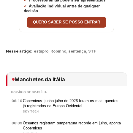
Processos ainda podem ser apresentados
Avaliação individual antes de qualquer
decisão
QUERO SABER SE POSSO ENTRAR
Nesse artigo:
estupro
,
Robinho
,
sentença
,
STF
Manchetes da Itália
HORÁRIO DE BRASÍLIA
06:10
Copernicus: junho-julho de 2026 foram os mais quentes
já registrados na Europa Ocidental
SKY TG24
06:09
Oceanos registram temperatura recorde em julho, aponta
Copernicus