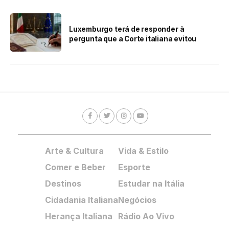
Luxemburgo terá de responder à
pergunta que a Corte italiana evitou
Arte & Cultura
Vida & Estilo
Comer e Beber
Esporte
Destinos
Estudar na Itália
Cidadania Italiana
Negócios
Herança Italiana
Rádio Ao Vivo