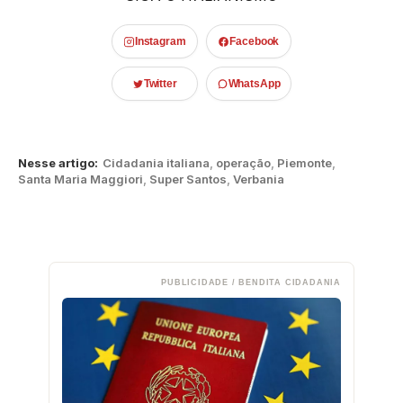
Instagram
Facebook
Twitter
WhatsApp
Nesse artigo:
Cidadania italiana
,
operação
,
Piemonte
,
Santa Maria Maggiori
,
Super Santos
,
Verbania
PUBLICIDADE / BENDITA CIDADANIA