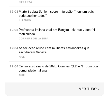
SKY TG24
12:08
Martelli cobra Schlein sobre imigração: "nenhum país
pode acolher todos"
IL TEMPO
12:05
Professora italiana viral em Bangkok diz que vídeo foi
manipulado
CORRIERE DELLA SERA
12:04
Associação reúne cem mulheres estrangeiras que
escolheram Veneza
AISE
12:04
Censo australiano de 2026: Comites QLD e NT convoca
comunidade italiana
AISE
VER TUDO ›