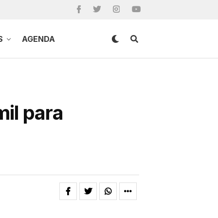
S
AGENDA
il para