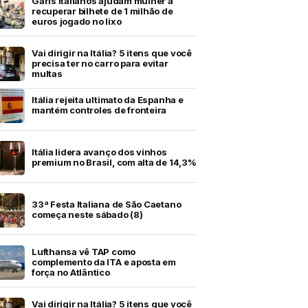
Garis italianos ajudam mulher a
recuperar bilhete de 1 milhão de
euros jogado no lixo
Vai dirigir na Itália? 5 itens que você
precisa ter no carro para evitar
multas
Itália rejeita ultimato da Espanha e
mantém controles de fronteira
Itália lidera avanço dos vinhos
premium no Brasil, com alta de 14,3%
33ª Festa Italiana de São Caetano
começa neste sábado (8)
Lufthansa vê TAP como
complemento da ITA e aposta em
força no Atlântico
Vai dirigir na Itália? 5 itens que você