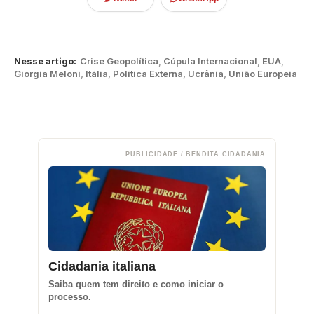
Nesse artigo:
Crise Geopolítica
,
Cúpula Internacional
,
EUA
,
Giorgia Meloni
,
Itália
,
Política Externa
,
Ucrânia
,
União Europeia
PUBLICIDADE / BENDITA CIDADANIA
Cidadania italiana
Saiba quem tem direito e como iniciar o
processo.