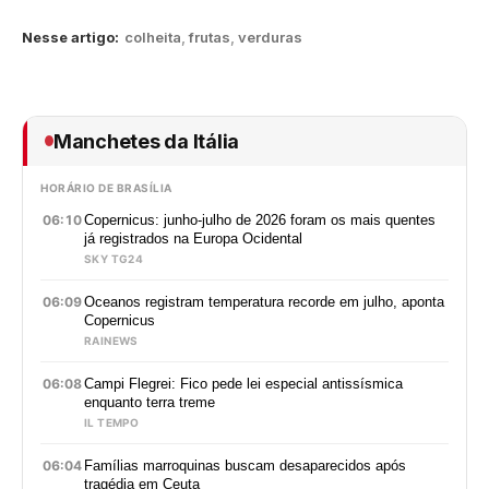
Nesse artigo:
colheita
,
frutas
,
verduras
Manchetes da Itália
HORÁRIO DE BRASÍLIA
06:10
Copernicus: junho-julho de 2026 foram os mais quentes
já registrados na Europa Ocidental
SKY TG24
06:09
Oceanos registram temperatura recorde em julho, aponta
Copernicus
RAINEWS
06:08
Campi Flegrei: Fico pede lei especial antissísmica
enquanto terra treme
IL TEMPO
06:04
Famílias marroquinas buscam desaparecidos após
tragédia em Ceuta