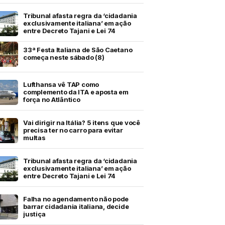
Tribunal afasta regra da ‘cidadania
exclusivamente italiana’ em ação
entre Decreto Tajani e Lei 74
33ª Festa Italiana de São Caetano
começa neste sábado (8)
Lufthansa vê TAP como
complemento da ITA e aposta em
força no Atlântico
Vai dirigir na Itália? 5 itens que você
precisa ter no carro para evitar
multas
Tribunal afasta regra da ‘cidadania
exclusivamente italiana’ em ação
entre Decreto Tajani e Lei 74
Falha no agendamento não pode
barrar cidadania italiana, decide
justiça