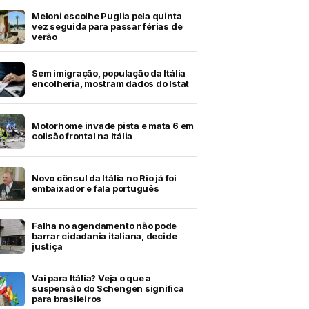
Meloni escolhe Puglia pela quinta
vez seguida para passar férias de
verão
Sem imigração, população da Itália
encolheria, mostram dados do Istat
Motorhome invade pista e mata 6 em
colisão frontal na Itália
Novo cônsul da Itália no Rio já foi
embaixador e fala português
Falha no agendamento não pode
barrar cidadania italiana, decide
justiça
Vai para Itália? Veja o que a
suspensão do Schengen significa
para brasileiros