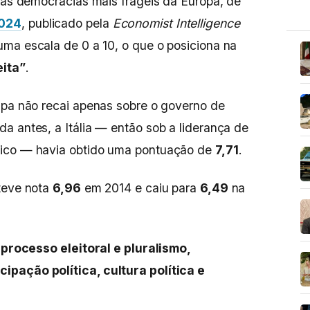
 das democracias mais frágeis da Europa, de
2024
, publicado pela
Economist Intelligence
ma escala de 0 a 10, o que o posiciona na
ita”
.
lpa não recai apenas sobre o governo de
a antes, a Itália — então sob a liderança de
tico — havia obtido uma pontuação de
7,71
.
eve nota
6,96
em 2014 e caiu para
6,49
na
:
processo eleitoral e pluralismo,
ipação política, cultura política e