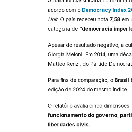
A Itália foi classificada como uma
acordo com o
Democracy Index 
Unit
. O país recebeu nota
7,58
em u
categoria de
“democracia imperfe
Apesar do resultado negativo, a cu
Giorgia Meloni. Em 2014, uma décad
Matteo Renzi, do Partido Democrá
Para fins de comparação, o
Brasil
t
edição de 2024 do mesmo índice.
O relatório avalia cinco dimensões
funcionamento do governo, partic
liberdades civis
.