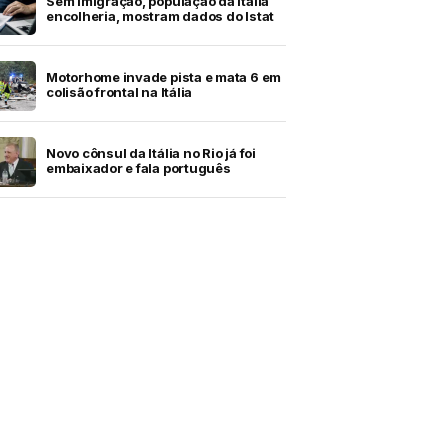
Sem imigração, população da Itália
encolheria, mostram dados do Istat
Motorhome invade pista e mata 6 em
colisão frontal na Itália
Novo cônsul da Itália no Rio já foi
embaixador e fala português