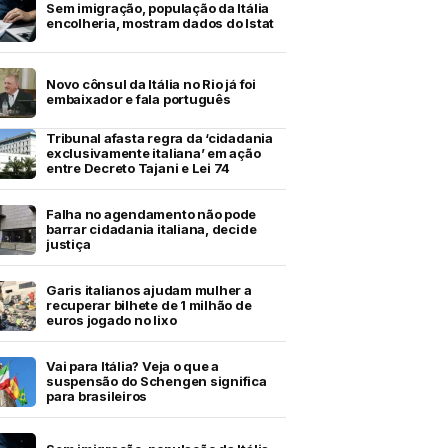
Sem imigração, população da Itália
encolheria, mostram dados do Istat
Novo cônsul da Itália no Rio já foi
embaixador e fala português
Tribunal afasta regra da ‘cidadania
exclusivamente italiana’ em ação
entre Decreto Tajani e Lei 74
Falha no agendamento não pode
barrar cidadania italiana, decide
justiça
Garis italianos ajudam mulher a
recuperar bilhete de 1 milhão de
euros jogado no lixo
Vai para Itália? Veja o que a
suspensão do Schengen significa
para brasileiros