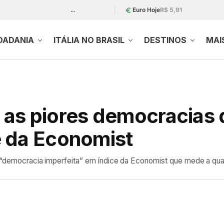
…
Euro Hoje
R$ 5,91
DADANIA
ITÁLIA NO BRASIL
DESTINOS
MAI
re as piores democracias
 da Economist
mo “democracia imperfeita” em índice da Economist que mede a qu