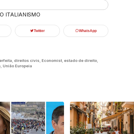
 O ITALIANISMO
Twitter
WhatsApp
rfeita
,
direitos civis
,
Economist
,
estado de direito
,
a
,
União Europeia