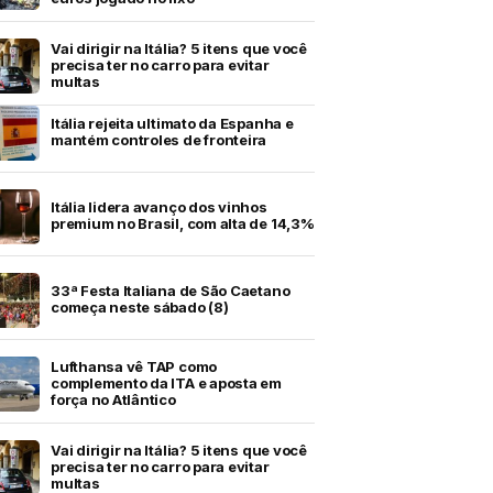
Vai dirigir na Itália? 5 itens que você
precisa ter no carro para evitar
multas
Itália rejeita ultimato da Espanha e
mantém controles de fronteira
Itália lidera avanço dos vinhos
premium no Brasil, com alta de 14,3%
33ª Festa Italiana de São Caetano
começa neste sábado (8)
Lufthansa vê TAP como
complemento da ITA e aposta em
força no Atlântico
Vai dirigir na Itália? 5 itens que você
precisa ter no carro para evitar
multas