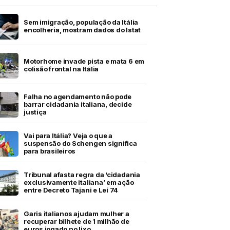
Sem imigração, população da Itália
encolheria, mostram dados do Istat
Motorhome invade pista e mata 6 em
colisão frontal na Itália
Falha no agendamento não pode
barrar cidadania italiana, decide
justiça
Vai para Itália? Veja o que a
suspensão do Schengen significa
para brasileiros
Tribunal afasta regra da ‘cidadania
exclusivamente italiana’ em ação
entre Decreto Tajani e Lei 74
Garis italianos ajudam mulher a
recuperar bilhete de 1 milhão de
euros jogado no lixo