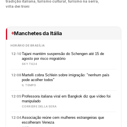
tradição italiana
,
turismo cultural
,
turismo na serra
,
villa dei troni
Manchetes da Itália
HORÁRIO DE BRASÍLIA
12:10
Tajani mantém suspensão do Schengen até 15 de
agosto por risco migratório
SKY TG24
12:08
Martelli cobra Schlein sobre imigração: "nenhum país
pode acolher todos"
IL TEMPO
12:05
Professora italiana viral em Bangkok diz que vídeo foi
manipulado
CORRIERE DELLA SERA
12:04
Associação reúne cem mulheres estrangeiras que
escolheram Veneza