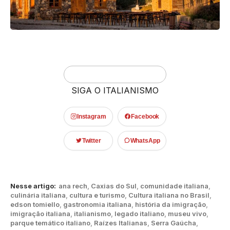
SIGA O ITALIANISMO
Instagram
Facebook
Twitter
WhatsApp
Nesse artigo:
ana rech
,
Caxias do Sul
,
comunidade italiana
,
culinária italiana
,
cultura e turismo
,
Cultura italiana no Brasil
,
edson tomiello
,
gastronomia italiana
,
história da imigração
,
imigração italiana
,
italianismo
,
legado italiano
,
museu vivo
,
parque temático italiano
,
Raízes Italianas
,
Serra Gaúcha
,