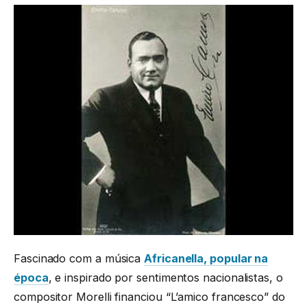
Fascinado com a música
Africanella, popular na
época
, e inspirado por sentimentos nacionalistas, o
compositor Morelli financiou “L’amico francesco” do